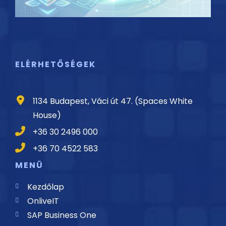
ELÉRHETŐSÉGEK
1134 Budapest, Váci út 47. (Spaces White
House)
+36 30 2496 000
+36 70 4522 583
MENÜ
Kezdőlap
OnliveIT
SAP Business One