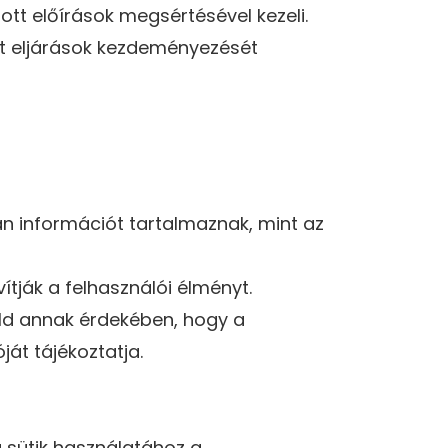
tt előírások megsértésével kezeli.
nt eljárások kezdeményezését
an információt tartalmaznak, mint az
ítják a felhasználói élményt.
üld annak érdekében, hogy a
ját tájékoztatja.
 sütik használatához a