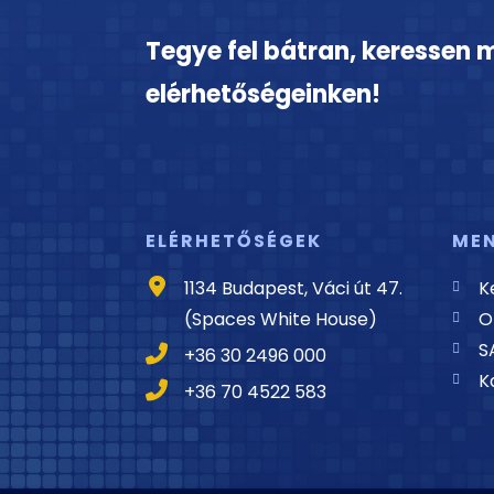
Tegye fel bátran, keressen 
elérhetőségeinken!
ELÉRHETŐSÉGEK
ME
1134 Budapest, Váci út 47.
K
(Spaces White House)
O
S
+36 30 2496 000
K
+36 70 4522 583