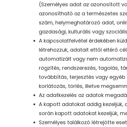
(Személyes adat az azonosított va
azonosítható az a természetes sze
szám, helymeghatározó adat, online 
gazdasági, kulturális vagy szociá
A kapcsolatfelvétel érdekében küld
létrehozzuk, adatait ettől eltérő 
automatizált vagy nem automatizá
rögzítés, rendszerezés, tagolás, tá
továbbítás, terjesztés vagy egyéb
korlátozás, törlés, illetve megsemm
Az adatkezelés az adatok megadás
A kapott adatokat addig kezeljük, 
során kapott adatokat kezeljük, me
Személyes találkozó létrejötte es