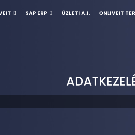
VEIT
SAP ERP
ÜZLETI A.I.
ONLIVEIT TE
ADATKEZEL