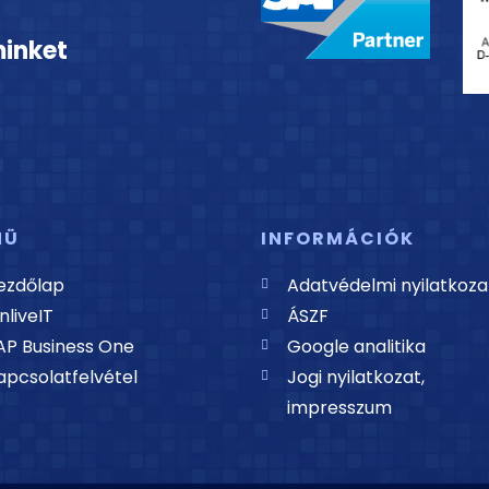
minket
NÜ
INFORMÁCIÓK
ezdőlap
Adatvédelmi nyilatkoza
nliveIT
ÁSZF
AP Business One
Google analitika
apcsolatfelvétel
Jogi nyilatkozat,
impresszum