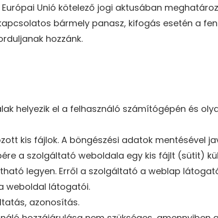
Európai Unió kötelező jogi aktusában meghatározo
 kapcsolatos bármely panasz, kifogás esetén a fe
orduljanak hozzánk.
lak helyezik el a felhasználó számítógépén és oly
ozott kis fájlok. A böngészési adatok mentésével jav
e a szolgáltató weboldala egy kis fájlt (sütit) k
ható legyen. Erről a szolgáltató a weblap látogató
a weboldal látogatói.
ltatás, azonosítás.
sználó hozzájárulása nem szükséges, amennyiben a