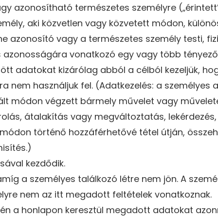
gy azonosítható természetes személyre („érintett
mély, aki közvetlen vagy közvetett módon, különö
azonosító vagy a természetes személy testi, fiziol
lis azonosságára vonatkozó egy vagy több tényező
ött adatokat kizárólag abból a célból kezeljük, ho
célra nem használjuk fel. (Adatkezelés: a személy
lt módon végzett bármely művelet vagy műveletek
rolás, átalakítás vagy megváltoztatás, lekérdezés, 
 módon történő hozzáférhetővé tétel útján, össz
isítés.)
ával kezdődik.
amíg a személyes találkozó létre nem jön. A szemé
lyre nem az itt megadott feltételek vonatkoznak.
etén a honlapon keresztül megadott adatokat azonn