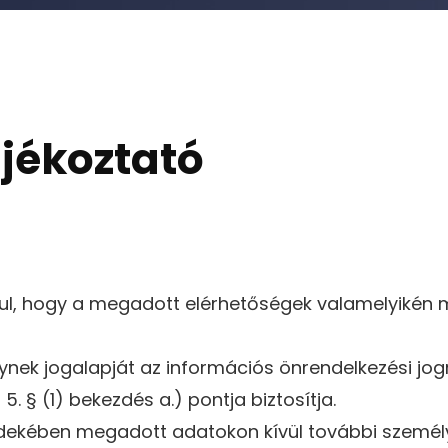
ájékoztató
árul, hogy a megadott elérhetőségek valamelyikén
ynek jogalapját az információs önrendelkezési jog
.) 5. § (1) bekezdés a.) pontja biztosítja.
érdekében megadott adatokon kívül további szemé