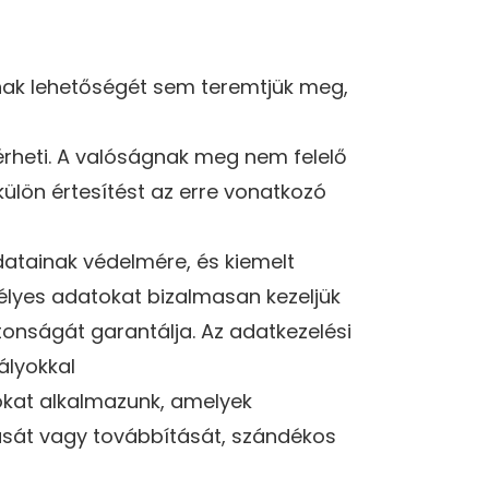
ak lehetőségét sem teremtjük meg,
rheti. A valóságnak meg nem felelő
 külön értesítést az erre vonatkozó
datainak védelmére, és kiemelt
élyes adatokat bizalmasan kezeljük
tonságát garantálja. Az adatkezelési
ályokkal
okat alkalmazunk, amelyek
ását vagy továbbítását, szándékos