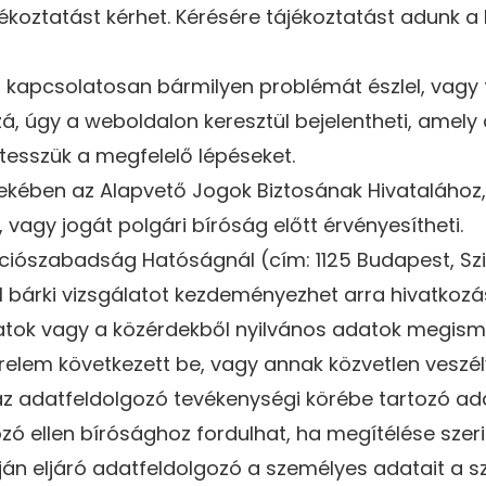
ékoztatást kérhet. Kérésére tájékoztatást adunk a 
 kapcsolatosan bármilyen problémát észlel, vagy 
zzá, úgy a weboldalon keresztül bejelentheti, amely
esszük a megfelelő lépéseket.
ében az Alapvető Jogok Biztosának Hivatalához, 
vagy jogát polgári bíróság előtt érvényesítheti.
iószabadság Hatóságnál (cím: 1125 Budapest, Szil
sel bárki vizsgálatot kezdeményezhet arra hivatko
adatok vagy a közérdekből nyilvános adatok megis
elem következett be, vagy annak közvetlen veszély
 – az adatfeldolgozó tevékenységi körébe tartozó a
 ellen bírósághoz fordulhat, ha megítélése szerint
án eljáró adatfeldolgozó a személyes adatait a 