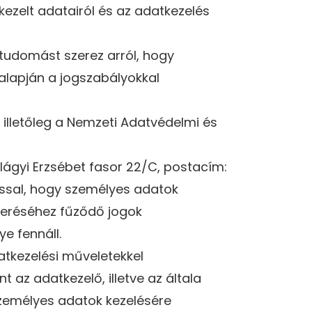
kezelt adatairól és az adatkezelés
tudomást szerez arról, hogy
 alapján a jogszabályokkal
illetőleg a Nemzeti Adatvédelmi és
ágyi Erzsébet fasor 22/C, postacím:
zással, hogy személyes adatok
meréséhez fűződő jogok
e fennáll.
datkezelési műveletekkel
 az adatkezelő, illetve az általa
személyes adatok kezelésére