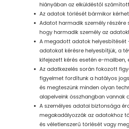
hiányában az elküldéstől számított
Az adatok törlését bármikor kérheti
Adatot harmadik személy részére 
hogy harmadik személy az adatok
A megadott adatok helyesbítését 
adatokat kérésre helyesbítjük, a té
kifejezett kérés esetén e-mailben,
Az adatkezelés során fokozott figy
figyelmet fordítunk a hatályos jo
és megteszünk minden olyan techni
alapelveink összhangban vannak 
A személyes adatai biztonsága érd
megakadályozzák az adatokhoz tör
és véletlenszerű törlését vagy m