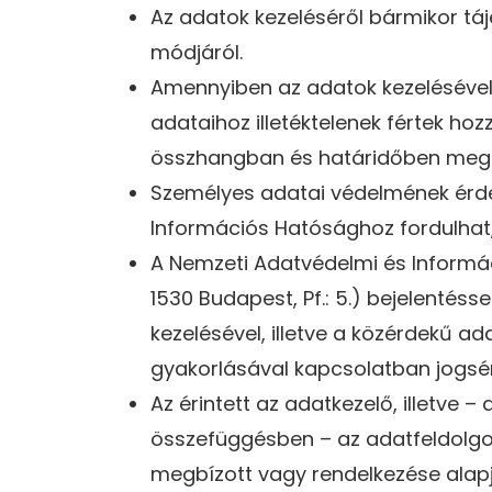
Az adatok kezeléséről bármikor táj
módjáról.
Amennyiben az adatok kezelésével
adataihoz illetéktelenek fértek ho
összhangban és határidőben megt
Személyes adatai védelmének érdek
Információs Hatósághoz fordulhat, 
A Nemzeti Adatvédelmi és Informác
1530 Budapest, Pf.: 5.) bejelentés
kezelésével, illetve a közérdekű 
gyakorlásával kapcsolatban jogsér
Az érintett az adatkezelő, illetve
összefüggésben – az adatfeldolgozó
megbízott vagy rendelkezése alapj