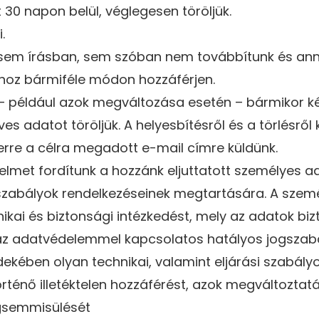
 30 napon belül, véglegesen töröljük.
.
sem írásban, sem szóban nem továbbítunk és ann
hoz bármiféle módon hozzáférjen.
– például azok megváltozása esetén – bármikor ké
ves adatot töröljük. A helyesbítésről és a törlésről
 erre a célra megadott e-mail címre küldünk.
elmet fordítunk a hozzánk eljuttatott személyes a
gszabályok rendelkezéseinek megtartására. A szem
kai és biztonsági intézkedést, mely az adatok biz
az adatvédelemmel kapcsolatos hatályos jogszab
ekében olyan technikai, valamint eljárási szabály
ténő illetéktelen hozzáférést, azok megváltoztat
egsemmisülését