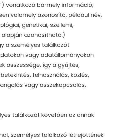
”) vonatkozó bármely információ;
sen valamely azonosító, például név,
ógiai, genetikai, szellemi,
 alapján azonosítható.)
gy a személyes találkozót
es adatokon vagy adatállományokon
 összessége, így a gyűjtés,
betekintés, felhasználás, közlés,
ehangolás vagy összekapcsolás,
lyes találkozót követően az annak
al, személyes találkozó létrejöttének