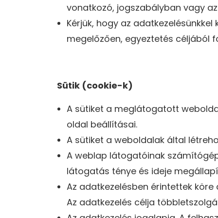
vonatkozó, jogszabályban vagy az 
Kérjük, hogy az adatkezelésünkkel
megelőzően, egyeztetés céljából f
Sütik (cookie-k)
A sütiket a meglátogatott webolda
oldal beállításai.
A sütiket a weboldalak által létreh
A weblap látogatóinak számítógépér
látogatás ténye és ideje megállapít
Az adatkezelésben érintettek köre 
Az adatkezelés célja többletszolgá
Az adatkezelés jogalapja. A felha